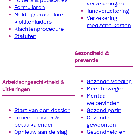
verzekeringen
Formulieren
Tand­verzekering
Meldingsprocedure
Verzekering
klokkenluiders
medische kosten
Klachtenprocedure
Statuten
Gezondheid &
preventie
Gezonde voeding
Arbeids­­ongeschiktheid &
Meer bewegen
uitkeringen
Mentaal
welbevinden
Start van een dossier
Gezond gezin
Lopend dossier &
Gezonde
betaalkalender
gewoonten
Opnieuw aan de slag
Gezondheid en