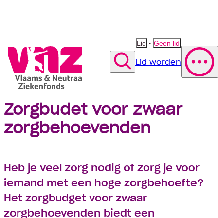
•
Lid
Geen lid
Lid worden
Zoek
Zorgbudet voor zwaar
Polis wijzigen
Vergoeding fysiotherapie
Suggestie
Suggestie
zorgbehoevenden
Contact opnemen
Suggestie
Heb je veel zorg nodig of zorg je voor
iemand met een hoge zorgbehoefte?
Het zorgbudget voor zwaar
zorgbehoevenden biedt een