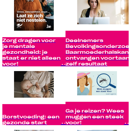
Zorg dragen voor
Deelnemers
je mentale
Bevolkingsonderzoe
gezondheid: je
Baarmoederhalskan
staat er niet alleen
ontvangen voortaan
voor!
zelf resultaat
Ga je reizen? Wees
Borstvoeding: een
muggen een steek
gezonde start
voor!