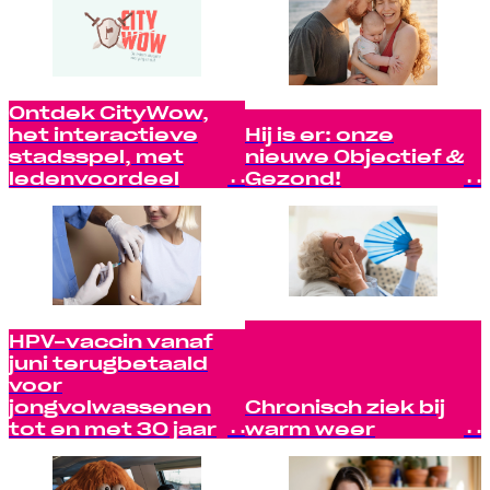
Ontdek CityWow,
het interactieve
Hij is er: onze
stadsspel, met
nieuwe Objectief &
ledenvoordeel
Gezond!
HPV-vaccin vanaf
juni terugbetaald
voor
jongvolwassenen
Chronisch ziek bij
tot en met 30 jaar
warm weer