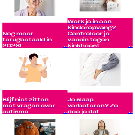
Werk je in een
kinderopvang?
Nog meer
Controleer je
terugbetaald in
vaccin tegen
2026!
kinkhoest
Blijf niet zitten
Je slaap
met vragen over
verbeteren? Zo
autisme
doe je dat