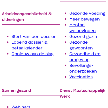
Gezonde voeding
Arbeids­­ongeschiktheid &
Meer bewegen
uitkeringen
Mentaal
welbevinden
Start van een dossier
Gezond gezin
Lopend dossier &
Gezonde
betaalkalender
gewoonten
Opnieuw aan de slag
Gezondheid en
omgeving
Bevolkings­
onderzoeken
Vaccinaties
Samen gezond
Dienst Maatschappelijk
Werk
Webinars