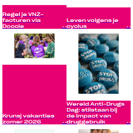
Regel je VNZ-
facturen via
Leven volgens je
Doccle
cyclus
Wereld Anti-Drugs
Dag: stilstaan bij
Krunsj vakanties
de impact van
zomer 2026
druggebruik