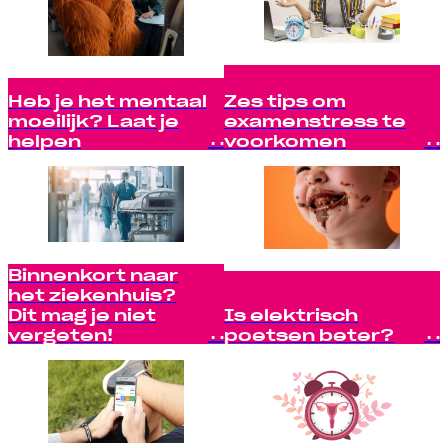
Heb je het mentaal
Zes tips om
moeilijk? Laat je
examenstress te
helpen
voorkomen
Binnenkort naar
het ziekenhuis?
Dit mag je niet
Is elektrisch
vergeten!
poetsen beter?