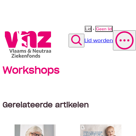
•
Lid
Geen lid
Lid worden
Zoek
Workshops
Polis wijzigen
Vergoeding fysiotherapie
Suggestie
Suggestie
Contact opnemen
Suggestie
Gerelateerde artikelen