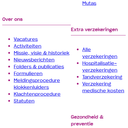
Mutas
Over ons
Extra verzekeringen
Vacatures
Activiteiten
Alle
Missie, visie & historiek
verzekeringen
Nieuwsberichten
Hospitalisatie­
Folders & publicaties
verzekeringen
Formulieren
Tand­verzekering
Meldingsprocedure
Verzekering
klokkenluiders
medische kosten
Klachtenprocedure
Statuten
Gezondheid &
preventie