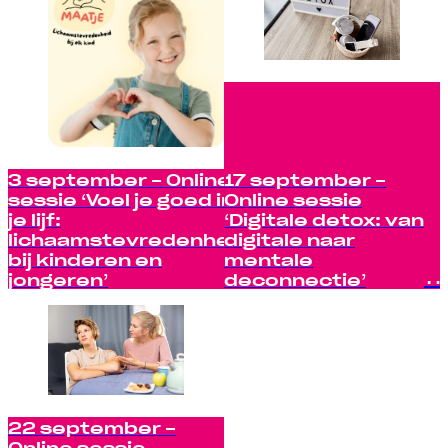
3 september - Online
17 september -
sessie ‘Voel je goed in
Online sessie
je lijf:
‘Digitale detox: van
lichaamstevredenheid
digitale naar
bij kinderen en
mentale
jongeren’
deconnectie’
22 september -
Online sessie