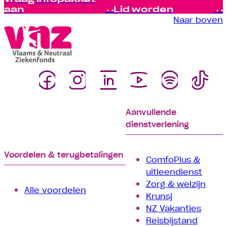
aan
Lid worden
Naar boven
Aanvullende
dienstverlening
Voordelen & terugbetalingen
ComfoPlus &
uitleendienst
Zorg & welzijn
Alle voordelen
Krunsj
NZ Vakanties
Reisbijstand