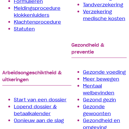
Formulieren
Tand­verzekering
Meldingsprocedure
Verzekering
klokkenluiders
medische kosten
Klachtenprocedure
Statuten
Gezondheid &
preventie
Gezonde voeding
Arbeids­­ongeschiktheid &
Meer bewegen
uitkeringen
Mentaal
welbevinden
Start van een dossier
Gezond gezin
Lopend dossier &
Gezonde
betaalkalender
gewoonten
Opnieuw aan de slag
Gezondheid en
omgeving