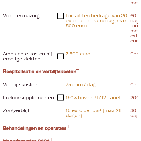
mee
Vóór- en nazorg
Forfait ten bedrage van 20
60 d
i
euro per opnamedag, max
dage
500 euro
toch
mee
extr
euro
Ambulante kosten bij
7.500 euro
Onb
i
ernstige ziekten
Hospitalisatie en verblijfskosten
Verblijfskosten
75 euro / dag
Onb
Ereloonsupplementen
150% boven RIZIV-tarief
200%
i
Zorgverblijf
15 euro per dag (max 28
30 e
dagen)
dag
Behandelingen en operaties