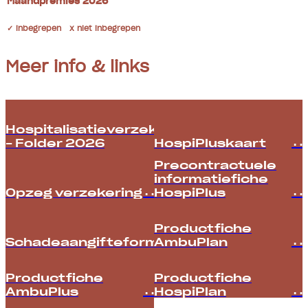
Maandpremies 2026
✓ inbegrepen x niet inbegrepen
Meer info & links
Hospitalisatieverzekeringen
– Folder 2026
HospiPluskaart
Precontractuele
informatiefiche
Opzeg verzekering
HospiPlus
Productfiche
Schadeaangifteformulier
AmbuPlan
Productfiche
Productfiche
AmbuPlus
HospiPlan