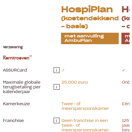
HospiPlan
H
(kostendekkend
(k
- basis)
- 
met aanvulling
me
AmbuPlan
Am
Verzekering
Kerntroeven
ASSURCard
✓
✓
i
Maximale globale
25.000 euro
Onb
terugbetaling per
i
kalenderjaar
Kamerkeuze
Twee- of
Eén
meerspersoonskamer
Franchise
Geen franchise in een
125 
i
twee- of
jaar
meerspersoonskamer
beva