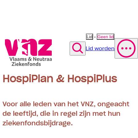
•
Lid
Geen lid
Lid worden
Zoek
HospiPlan & HospiPlus
Polis wijzigen
Vergoeding fysiotherapie
Suggestie
Suggestie
Contact opnemen
Suggestie
Voor alle leden van het VNZ, ongeacht
de leeftijd, die in regel zijn met hun
ziekenfondsbijdrage.