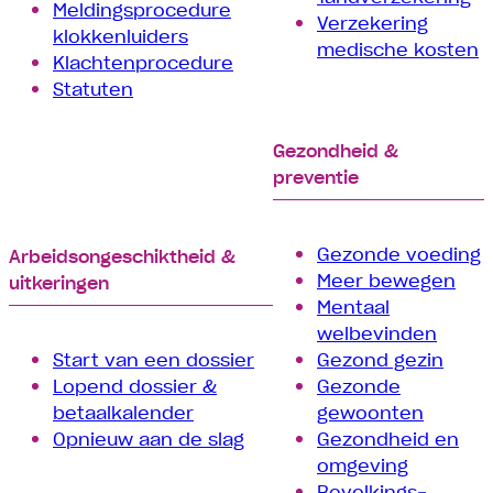
Meldingsprocedure
Verzekering
klokkenluiders
medische kosten
Klachtenprocedure
Statuten
Gezondheid &
preventie
Gezonde voeding
Arbeids­­ongeschiktheid &
Meer bewegen
uitkeringen
Mentaal
welbevinden
Start van een dossier
Gezond gezin
Lopend dossier &
Gezonde
betaalkalender
gewoonten
Opnieuw aan de slag
Gezondheid en
omgeving
Bevolkings­