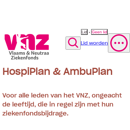
•
Lid
Geen lid
Lid worden
Zoek
HospiPlan & AmbuPlan
Polis wijzigen
Vergoeding fysiotherapie
Suggestie
Suggestie
Contact opnemen
Suggestie
Voor alle leden van het VNZ, ongeacht
de leeftijd, die in regel zijn met hun
ziekenfondsbijdrage.