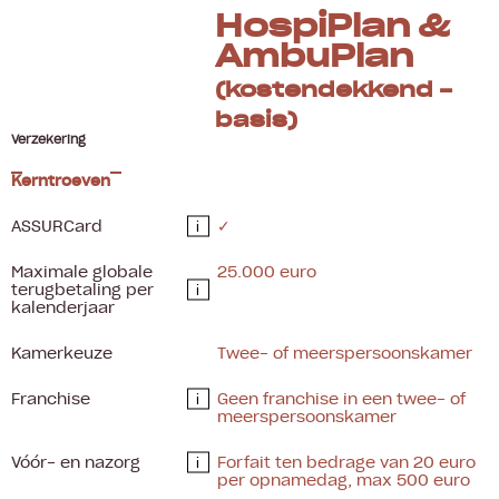
HospiPlan &
AmbuPlan
(kostendekkend -
basis)
Verzekering
Kerntroeven
ASSURCard
✓
i
Maximale globale
25.000 euro
terugbetaling per
i
kalenderjaar
Kamerkeuze
Twee- of meerspersoonskamer
Franchise
Geen franchise in een twee- of
i
meerspersoonskamer
Vóór- en nazorg
Forfait ten bedrage van 20 euro
i
per opnamedag, max 500 euro