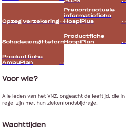
2026
Precontractuele
informatiefiche
Opzeg verzekering
HospiPlus
Productfiche
Schadeaangifteformulier
HospiPlan
Productfiche
AmbuPlan
Voor wie?
Alle leden van het VNZ, ongeacht de leeftijd, die in
regel zijn met hun ziekenfondsbijdrage.
Wachttijden