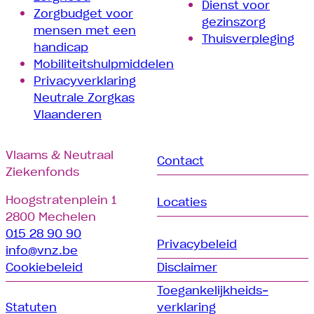
Dienst voor
Zorgbudget voor
gezinszorg
mensen met een
Thuisverpleging
handicap
Mobiliteitshulpmiddelen
Privacyverklaring
Neutrale Zorgkas
Vlaanderen
Vlaams & Neutraal
Contact
Ziekenfonds
Hoogstratenplein 1
Locaties
2800 Mechelen
015 28 90 90
Privacybeleid
info@vnz.be
Cookiebeleid
Disclaimer
Toegankelijkheids­­
Statuten
verklaring