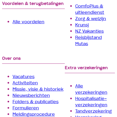
Voordelen & terugbetalingen
ComfoPlus &
uitleendienst
Zorg & welzijn
Alle voordelen
Krunsj
NZ Vakanties
Reisbijstand
Mutas
Over ons
Extra verzekeringen
Vacatures
Activiteiten
Alle
Missie, visie & historiek
verzekeringen
Nieuwsberichten
Hospitalisatie­
Folders & publicaties
verzekeringen
Formulieren
Tand­verzekering
Meldingsprocedure