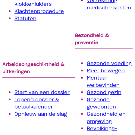
Verzekering
klokkenluiders
medische kosten
Klachtenprocedure
Statuten
Gezondheid &
preventie
Gezonde voeding
Arbeids­­ongeschiktheid &
Meer bewegen
uitkeringen
Mentaal
welbevinden
Start van een dossier
Gezond gezin
Lopend dossier &
Gezonde
betaalkalender
gewoonten
Opnieuw aan de slag
Gezondheid en
omgeving
Bevolkings­