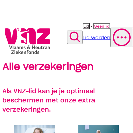
•
Lid
Geen lid
Lid worden
Zoek
Alle verzekeringen
Polis wijzigen
Vergoeding fysiotherapie
Suggestie
Suggestie
Contact opnemen
Suggestie
Als VNZ-lid kan je je optimaal
beschermen met onze extra
verzekeringen.