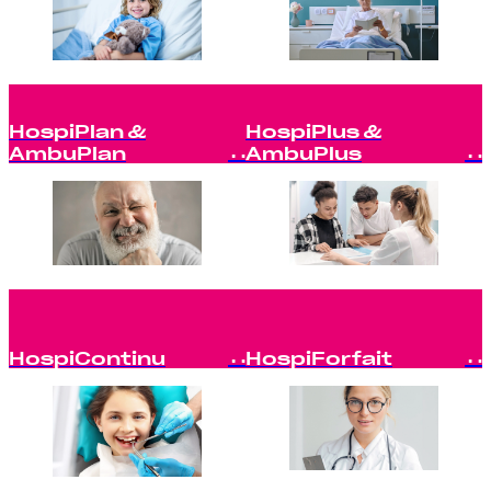
HospiPlan &
HospiPlus &
AmbuPlan
AmbuPlus
HospiContinu
HospiForfait