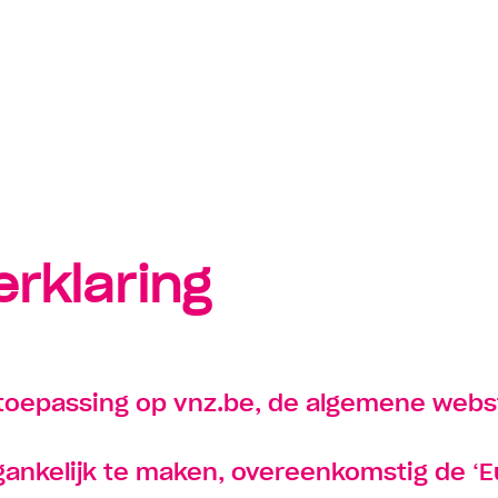
act opnemen
Suggestie
erklaring
n toepassing op vnz.be, de algemene webs
gankelijk te maken, overeenkomstig de ‘Eu