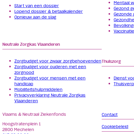
Mentaal 
Start van een dossier
Gezond g
Lopend dossier & betaalkalender
Gezonde 
Opnieuw aan de slag
Gezondhe
Bevolkin
Vaccinati
Neutrale Zorgkas Vlaanderen
Zorgbudget voor zwaar zorgbehoevenden
Thuiszorg
Zorgbudget voor ouderen met een
zorgnood
Zorgbudget voor mensen met een
Dienst vo
handicap
Thuisverp
Mobiliteitshulpmiddelen
Privacyverklaring Neutrale Zorgkas
Vlaanderen
Vlaams & Neutraal Ziekenfonds
Contact
Hoogstratenplein 1
Cookiebeleid
2800 Mechelen