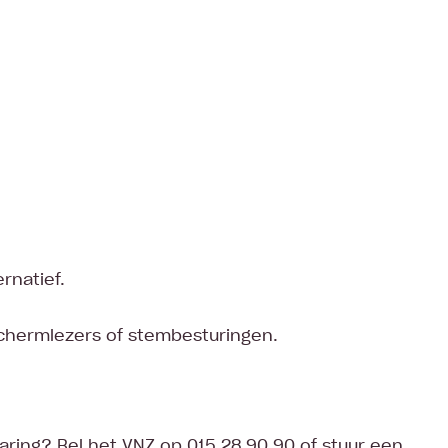
rnatief.
chermlezers of stembesturingen.
aring? Bel het VNZ op 015 28 90 90 of stuur een