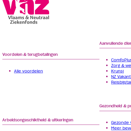
Aanvullende die
Voordelen & terugbetalingen
ComfoPlus
Zorg & wel
Alle voordelen
Krunsj
NZ Vakant
Reisbijst
Gezondheid & p
Arbeids­­ongeschiktheid & uitkeringen
Gezonde 
Meer be