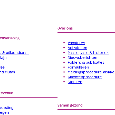
Over ons
nstverlening
Vacatures
Activiteiten
 & uitleendienst
Missie, visie & historiek
zijn
Nieuwsberichten
Folders & publicaties
ies
Formulieren
and Mutas
Meldingsprocedure klokke
Klachtenprocedure
Statuten
reventie
Samen gezond
voeding
wegen