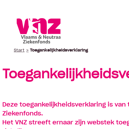
Start
Toegankelijkheidsverklaring
Polis wijzigen
Vergoeding fysiotherapie
Cont
Suggestie
Suggestie
Toegankelijkheidsv
Deze toegankelijkheidsverklaring is va
Ziekenfonds.
Het VNZ streeft ernaar zijn webstek toe