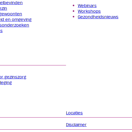
welbevinden
Webinars
ezin
Workshops
gewoonten
Gezondheidsnieuws
id en omgeving
gs­onderzoeken
es
or gezinszorg
leging
Locaties
Disclaimer