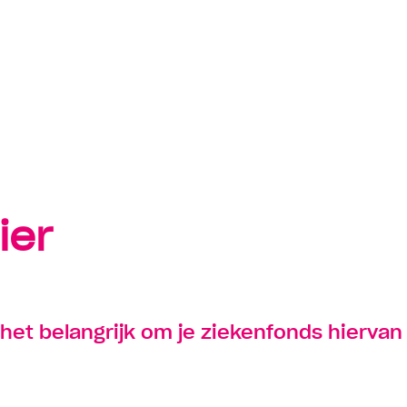
act opnemen
Suggestie
ier
het belangrijk om je ziekenfonds hierva