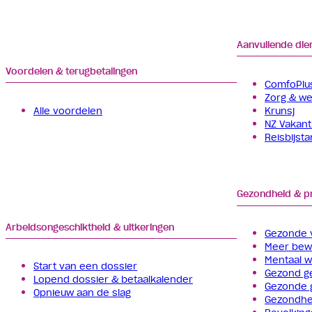
Aanvullende die
Voordelen & terugbetalingen
ComfoPlus
Zorg & wel
Alle voordelen
Krunsj
NZ Vakant
Reisbijst
Gezondheid & p
Arbeids­­ongeschiktheid & uitkeringen
Gezonde 
Meer be
Mentaal 
Start van een dossier
Gezond g
Lopend dossier & betaalkalender
Gezonde 
Opnieuw aan de slag
Gezondhe