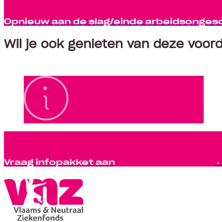
Opnieuw aan de slag/einde arbeidsonges
Wil je ook genieten van deze voor
Vraag infopakket aan