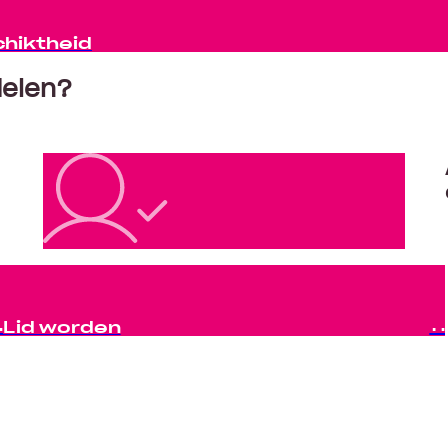
chiktheid
delen?
Lid worden