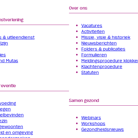
Over ons
nstverlening
Vacatures
Activiteiten
 & uitleendienst
Missie, visie & historiek
zijn
Nieuwsberichten
Folders & publicaties
ies
Formulieren
and Mutas
Meldingsprocedure klokke
Klachtenprocedure
Statuten
reventie
Samen gezond
voeding
wegen
welbevinden
Webinars
ezin
Workshops
gewoonten
Gezondheidsnieuws
id en omgeving