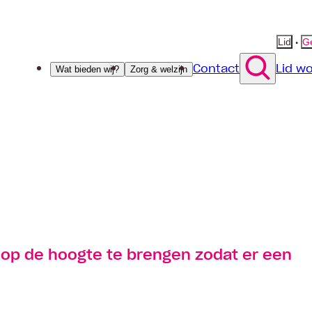
•
Lid
Ge
Contact
Lid w
Wat bieden wij?
Zorg & welzijn
n op de hoogte te brengen zodat er een