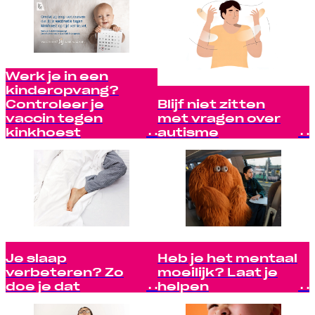
Werk je in een
kinderopvang?
Controleer je
Blijf niet zitten
vaccin tegen
met vragen over
kinkhoest
autisme
Je slaap
Heb je het mentaal
verbeteren? Zo
moeilijk? Laat je
doe je dat
helpen