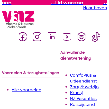
aan
Lid worden
Naar boven
Aanvullende
dienstverlening
Voordelen & terugbetalingen
ComfoPlus &
uitleendienst
Zorg & welzijn
Alle voordelen
Krunsj
NZ Vakanties
Reisbijstand