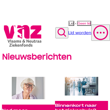
•
Lid
Geen lid
Lid worden
Zoek
Nieuwsberichten
Polis wijzigen
Vergoeding fysiotherapie
Suggestie
Suggestie
Contact opnemen
Suggestie
Binnenkort naar
Nog meer
het ziekenhuis?