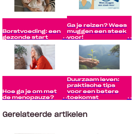
Ga je reizen? Wees
Borstvoeding: een
muggen een steek
gezonde start
voor!
Duurzaam leven:
praktische tips
Hoe ga je om met
voor een betere
de menopauze?
toekomst
Gerelateerde artikelen