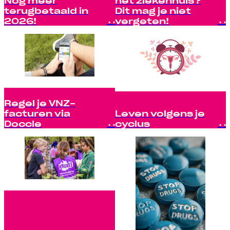
terugbetaald in
Dit mag je niet
2026!
vergeten!
Regel je VNZ-
facturen via
Leven volgens je
Doccle
cyclus