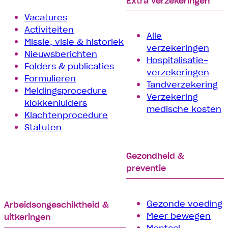
Extra verzekeringen
Vacatures
Activiteiten
Alle
Missie, visie & historiek
verzekeringen
Nieuwsberichten
Hospitalisatie­
Folders & publicaties
verzekeringen
Formulieren
Tand­verzekering
Meldingsprocedure
Verzekering
klokkenluiders
medische kosten
Klachtenprocedure
Statuten
Gezondheid &
preventie
Gezonde voeding
Arbeids­­ongeschiktheid &
Meer bewegen
uitkeringen
Mentaal