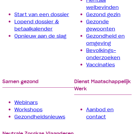
welbevinden
Start van een dossier
Gezond gezin
Lopend dossier &
Gezonde
betaalkalender
gewoonten
Opnieuw aan de slag
Gezondheid en
omgeving
Bevolkings­
onderzoeken
Vaccinaties
Samen gezond
Dienst Maatschappelijk
Werk
Webinars
Workshops
Aanbod en
Gezondheidsnieuws
contact
Neutrale Zorgkas Vlaanderen