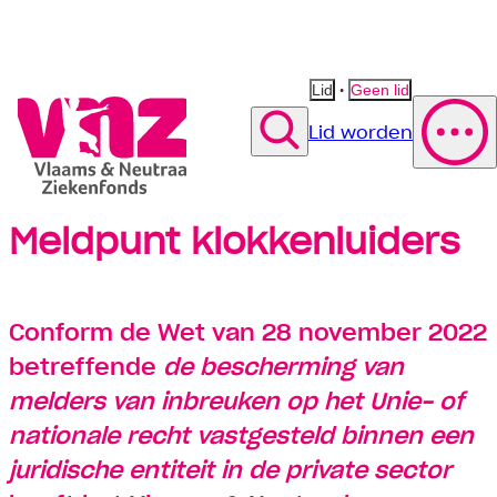
•
Lid
Geen lid
Lid worden
Zoek
Meldpunt klokkenluiders
Polis wijzigen
Vergoeding fysiotherapie
Suggestie
Suggestie
Contact opnemen
Suggestie
Conform de Wet van 28 november 2022
betreffende
de bescherming van
melders van inbreuken op het Unie- of
nationale recht
vastgesteld binnen een
juridische entiteit in de private sector