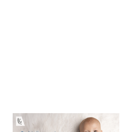
act opnemen
Suggestie