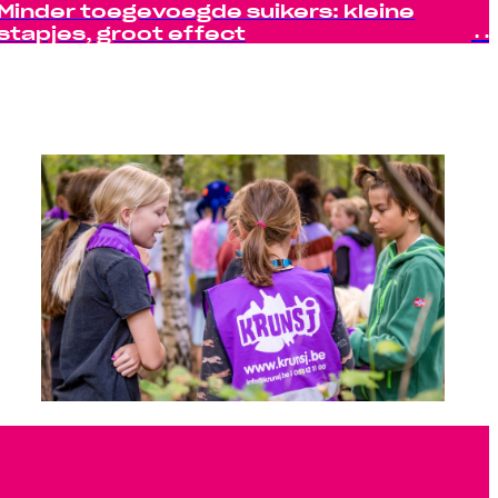
Minder toegevoegde suikers: kleine
stapjes, groot effect