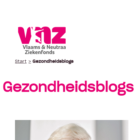
Start
Gezondheidsblogs
Polis wijzigen
Vergoeding fysiotherapie
Cont
Suggestie
Suggestie
Gezondheidsblogs