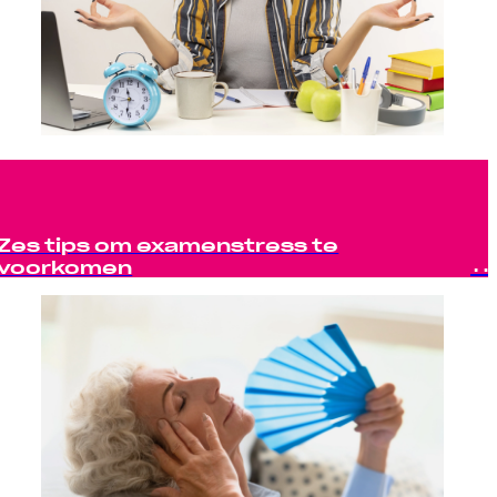
Zes tips om examenstress te
voorkomen