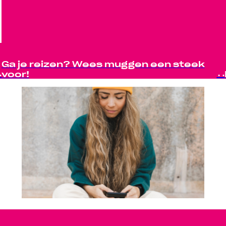
Ga je reizen? Wees muggen een steek
voor!