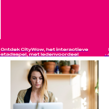
Ontdek CityWow, het interactieve
stadsspel, met ledenvoordeel