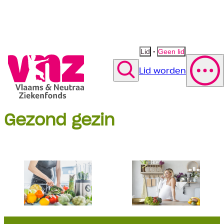
•
Lid
Geen lid
Lid worden
Zoek
Gezond gezin
Polis wijzigen
Vergoeding fysiotherapie
Suggestie
Suggestie
Contact opnemen
Suggestie