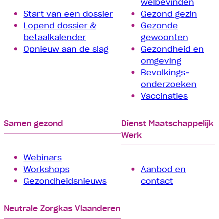
welbevinden
Start van een dossier
Gezond gezin
Lopend dossier &
Gezonde
betaalkalender
gewoonten
Opnieuw aan de slag
Gezondheid en
omgeving
Bevolkings­
onderzoeken
Vaccinaties
Samen gezond
Dienst Maatschappelijk
Werk
Webinars
Workshops
Aanbod en
Gezondheidsnieuws
contact
Neutrale Zorgkas Vlaanderen