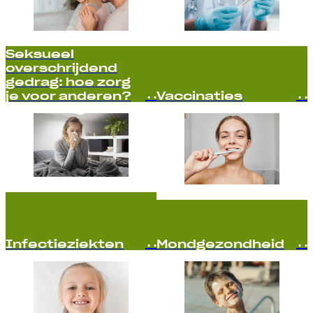
Seksueel
overschrijdend
gedrag: hoe zorg
je voor anderen?
Vaccinaties
Infectieziekten
Mondgezondheid