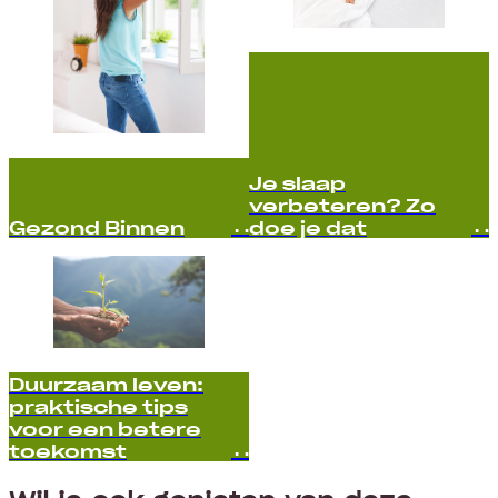
Je slaap
verbeteren? Zo
Gezond Binnen
doe je dat
Duurzaam leven:
praktische tips
voor een betere
toekomst