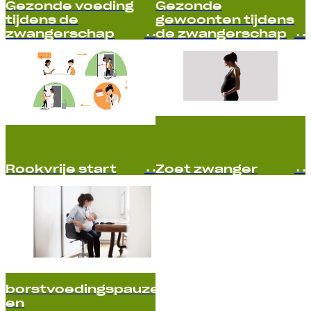
Gezonde voeding
Gezonde
tijdens de
gewoonten tijdens
zwangerschap
de zwangerschap
Rookvrije start
Zoet zwanger
borstvoedingspauzes
en