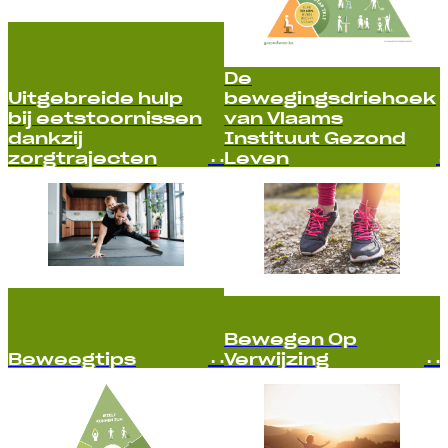
De
Uitgebreide hulp
bewegingsdriehoek
bij eetstoornissen
van Vlaams
dankzij
Instituut Gezond
zorgtrajecten
Leven
Bewegen Op
Beweegtips
Verwijzing