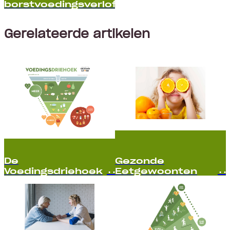
borstvoedingsverlof
Gerelateerde artikelen
De
Gezonde
Voedingsdriehoek
Eetgewoonten