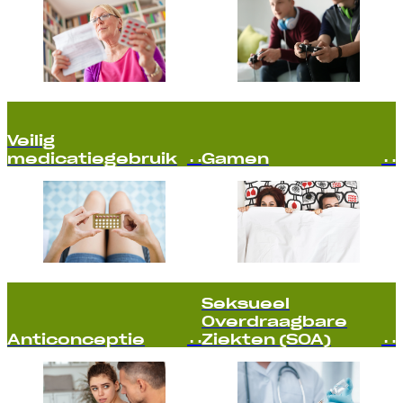
Veilig
medicatiegebruik
Gamen
Seksueel
Overdraagbare
Anticonceptie
Ziekten (SOA)