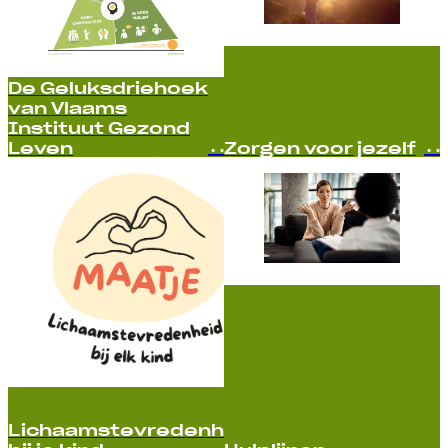
De Geluksdriehoek
van Vlaams
Instituut Gezond
Leven
Zorgen voor jezelf
Lichaamstevredenheid