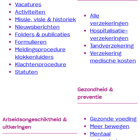
Vacatures
Activiteiten
Alle
Missie, visie & historiek
verzekeringen
Nieuwsberichten
Hospitalisatie­
Folders & publicaties
verzekeringen
Formulieren
Tand­verzekering
Meldingsprocedure
Verzekering
klokkenluiders
medische kosten
Klachtenprocedure
Statuten
Gezondheid &
preventie
Gezonde voeding
Arbeids­­ongeschiktheid &
Meer bewegen
uitkeringen
Mentaal