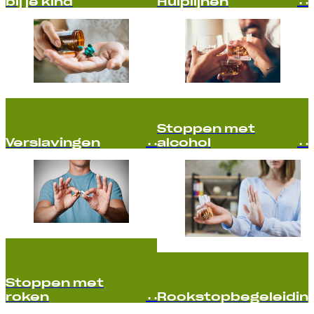
bij je kind
Hulplijnen
Stoppen met
Verslavingen
alcohol
Stoppen met
roken
Rookstopbegeleidin