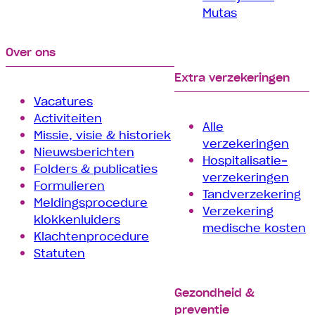
Mutas
Over ons
Extra verzekeringen
Vacatures
Activiteiten
Alle
Missie, visie & historiek
verzekeringen
Nieuwsberichten
Hospitalisatie­
Folders & publicaties
verzekeringen
Formulieren
Tand­verzekering
Meldingsprocedure
Verzekering
klokkenluiders
medische kosten
Klachtenprocedure
Statuten
Gezondheid &
preventie