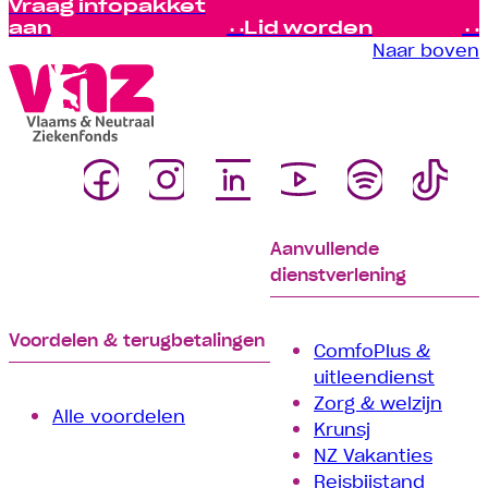
Vraag infopakket
aan
Lid worden
Naar boven
Aanvullende
dienstverlening
Voordelen & terugbetalingen
ComfoPlus &
uitleendienst
Zorg & welzijn
Alle voordelen
Krunsj
NZ Vakanties
Reisbijstand