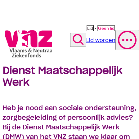
•
Lid
Geen lid
Lid worden
Zoek
Dienst Maatschappelijk
Polis wijzigen
Vergoeding fysiotherapie
Suggestie
Suggestie
Werk
Contact opnemen
Suggestie
Heb je nood aan sociale ondersteuning,
zorgbegeleiding of persoonlijk advies?
Bij de Dienst Maatschappelijk Werk
(DMW) van het VNZ staan we klaar om