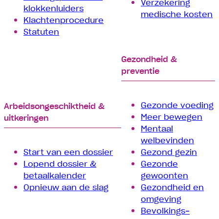
Verzekering
klokkenluiders
medische kosten
Klachtenprocedure
Statuten
Gezondheid &
preventie
Gezonde voeding
Arbeids­­ongeschiktheid &
Meer bewegen
uitkeringen
Mentaal
welbevinden
Start van een dossier
Gezond gezin
Lopend dossier &
Gezonde
betaalkalender
gewoonten
Opnieuw aan de slag
Gezondheid en
omgeving
Bevolkings­