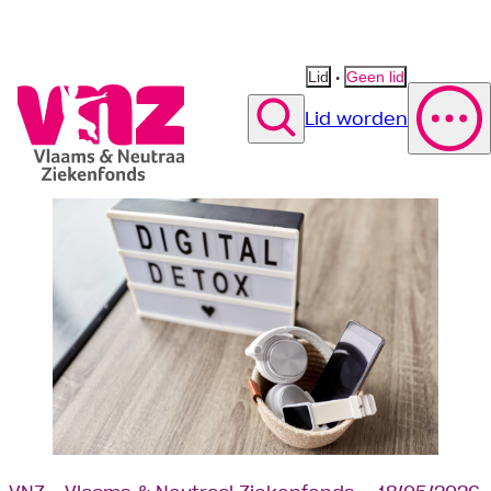
•
Lid
Geen lid
Lid worden
Zoek
Polis wijzigen
Vergoeding fysiotherapie
Suggestie
Suggestie
Contact opnemen
Suggestie