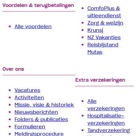
Voordelen & terugbetalingen
ComfoPlus &
uitleendienst
Zorg & welzijn
Alle voordelen
Krunsj
NZ Vakanties
Reisbijstand
Mutas
Over ons
Extra verzekeringen
Vacatures
Activiteiten
Alle
Missie, visie & historiek
verzekeringen
Nieuwsberichten
Hospitalisatie­
Folders & publicaties
verzekeringen
Formulieren
Tand­verzekering
Meldingsprocedure