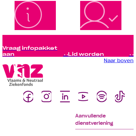
Vraag infopakket
aan
Lid worden
Naar boven
Aanvullende
dienstverlening