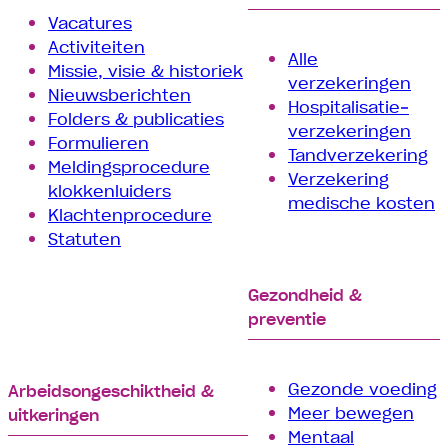
Vacatures
Activiteiten
Alle
Missie, visie & historiek
verzekeringen
Nieuwsberichten
Hospitalisatie­
Folders & publicaties
verzekeringen
Formulieren
Tand­verzekering
Meldingsprocedure
Verzekering
klokkenluiders
medische kosten
Klachtenprocedure
Statuten
Gezondheid &
preventie
Gezonde voeding
Arbeids­­ongeschiktheid &
Meer bewegen
uitkeringen
Mentaal