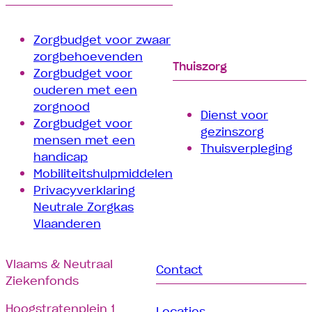
Zorgbudget voor zwaar
zorgbehoevenden
Thuiszorg
Zorgbudget voor
ouderen met een
zorgnood
Dienst voor
Zorgbudget voor
gezinszorg
mensen met een
Thuisverpleging
handicap
Mobiliteitshulpmiddelen
Privacyverklaring
Neutrale Zorgkas
Vlaanderen
Vlaams & Neutraal
Contact
Ziekenfonds
Hoogstratenplein 1
Locaties