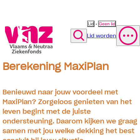
•
Lid
Geen lid
Lid worden
Zoek
Berekening MaxiPlan
Polis wijzigen
Vergoeding fysiotherapie
Suggestie
Suggestie
Contact opnemen
Suggestie
Benieuwd naar jouw voordeel met
MaxiPlan? Zorgeloos genieten van het
leven begint met de juiste
ondersteuning. Daarom kijken we graag
samen met jou welke dekking het best