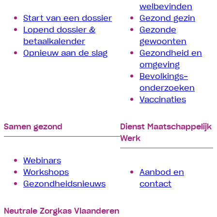
welbevinden
Start van een dossier
Gezond gezin
Lopend dossier &
Gezonde
betaalkalender
gewoonten
Opnieuw aan de slag
Gezondheid en
omgeving
Bevolkings­
onderzoeken
Vaccinaties
Samen gezond
Dienst Maatschappelijk
Werk
Webinars
Workshops
Aanbod en
Gezondheidsnieuws
contact
Neutrale Zorgkas Vlaanderen