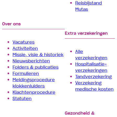
Reisbijstand
Mutas
Over ons
Extra verzekeringen
Vacatures
Activiteiten
Alle
Missie, visie & historiek
verzekeringen
Nieuwsberichten
Hospitalisatie­
Folders & publicaties
verzekeringen
Formulieren
Tand­verzekering
Meldingsprocedure
Verzekering
klokkenluiders
medische kosten
Klachtenprocedure
Statuten
Gezondheid &