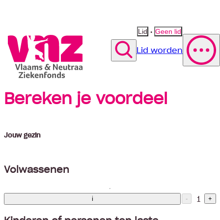
•
Lid
Geen lid
Lid worden
Zoek
Bereken je voordeel
Polis wijzigen
Vergoeding fysiotherapie
Suggestie
Suggestie
Contact opnemen
Suggestie
Jouw gezin
Volwassenen
1
i
-
+
Kinderen of personen ten laste