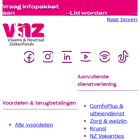
Vraag infopakket
aan
Lid worden
Naar boven
Aanvullende
dienstverlening
Voordelen & terugbetalingen
ComfoPlus &
uitleendienst
Zorg & welzijn
Alle voordelen
Krunsj
NZ Vakanties