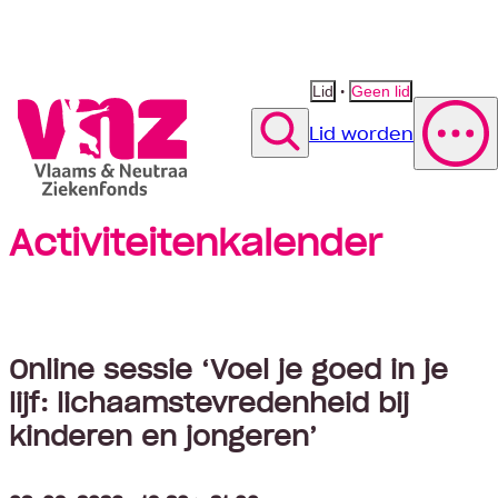
•
Lid
Geen lid
Lid worden
Zoek
Activiteitenkalender
Polis wijzigen
Vergoeding fysiotherapie
Suggestie
Suggestie
Contact opnemen
Suggestie
Online sessie ‘Voel je goed in je
lijf: lichaamstevredenheid bij
kinderen en jongeren’