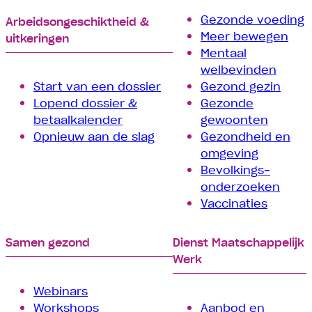
Gezonde voeding
Arbeids­­ongeschiktheid &
Meer bewegen
uitkeringen
Mentaal
welbevinden
Start van een dossier
Gezond gezin
Lopend dossier &
Gezonde
betaalkalender
gewoonten
Opnieuw aan de slag
Gezondheid en
omgeving
Bevolkings­
onderzoeken
Vaccinaties
Samen gezond
Dienst Maatschappelijk
Werk
Webinars
Workshops
Aanbod en