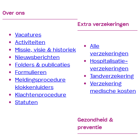
Over ons
Extra verzekeringen
Vacatures
Activiteiten
Alle
Missie, visie & historiek
verzekeringen
Nieuwsberichten
Hospitalisatie­
Folders & publicaties
verzekeringen
Formulieren
Tand­verzekering
Meldingsprocedure
Verzekering
klokkenluiders
medische kosten
Klachtenprocedure
Statuten
Gezondheid &
preventie