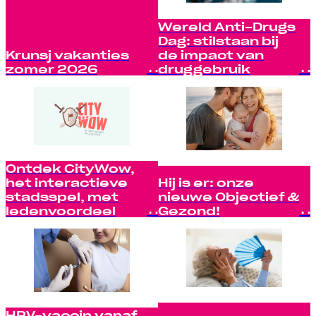
Wereld Anti-Drugs
Dag: stilstaan bij
Krunsj vakanties
de impact van
zomer 2026
druggebruik
Ontdek CityWow,
het interactieve
Hij is er: onze
stadsspel, met
nieuwe Objectief &
ledenvoordeel
Gezond!
HPV-vaccin vanaf