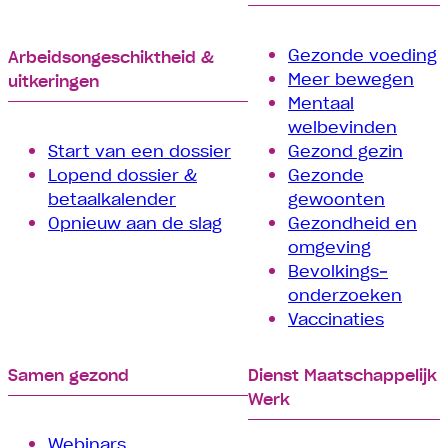
Gezonde voeding
Arbeids­­ongeschiktheid &
Meer bewegen
uitkeringen
Mentaal
welbevinden
Start van een dossier
Gezond gezin
Lopend dossier &
Gezonde
betaalkalender
gewoonten
Opnieuw aan de slag
Gezondheid en
omgeving
Bevolkings­
onderzoeken
Vaccinaties
Samen gezond
Dienst Maatschappelijk
Werk
Webinars