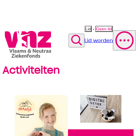
•
Lid
Geen lid
Lid worden
Zoek
Activiteiten
Polis wijzigen
Vergoeding fysiotherapie
Suggestie
Suggestie
Contact opnemen
Suggestie