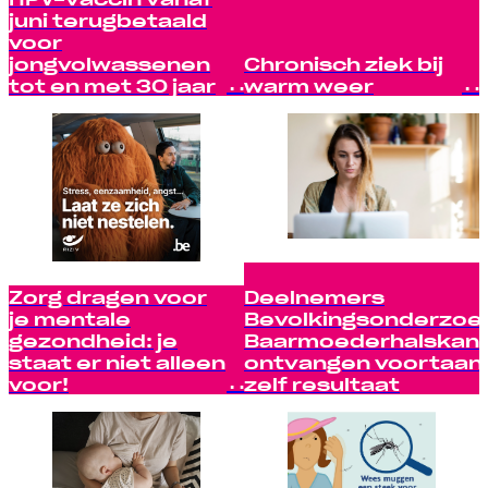
juni terugbetaald
voor
jongvolwassenen
Chronisch ziek bij
tot en met 30 jaar
warm weer
Zorg dragen voor
Deelnemers
je mentale
Bevolkingsonderzoe
gezondheid: je
Baarmoederhalskan
staat er niet alleen
ontvangen voortaan
voor!
zelf resultaat