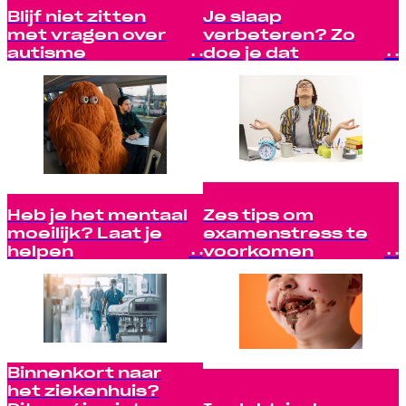
Blijf niet zitten
Je slaap
met vragen over
verbeteren? Zo
autisme
doe je dat
Heb je het mentaal
Zes tips om
moeilijk? Laat je
examenstress te
helpen
voorkomen
Binnenkort naar
het ziekenhuis?