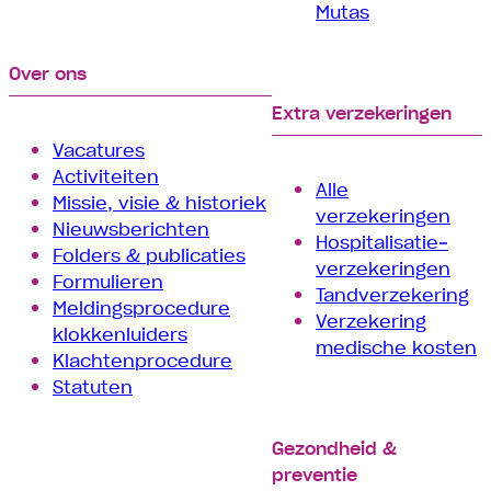
Mutas
Over ons
Extra verzekeringen
Vacatures
Activiteiten
Alle
Missie, visie & historiek
verzekeringen
Nieuwsberichten
Hospitalisatie­
Folders & publicaties
verzekeringen
Formulieren
Tand­verzekering
Meldingsprocedure
Verzekering
klokkenluiders
medische kosten
Klachtenprocedure
Statuten
Gezondheid &
preventie