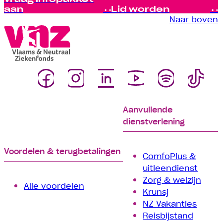
aan
Lid worden
Naar boven
Aanvullende
dienstverlening
Voordelen & terugbetalingen
ComfoPlus &
uitleendienst
Zorg & welzijn
Alle voordelen
Krunsj
NZ Vakanties
Reisbijstand