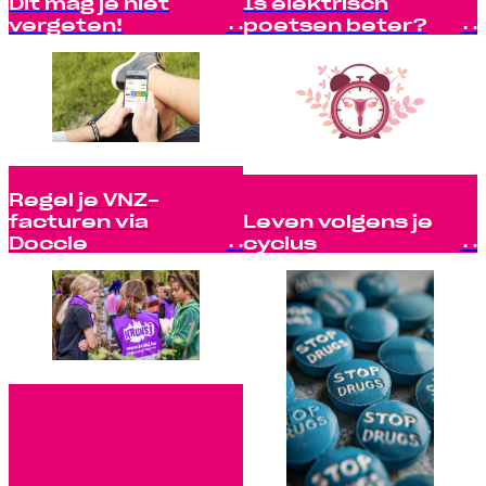
Dit mag je niet
Is elektrisch
vergeten!
poetsen beter?
Regel je VNZ-
facturen via
Leven volgens je
Doccle
cyclus