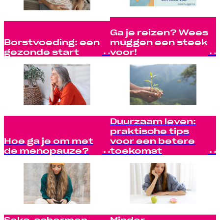
Ga je reizen? Wees
Borstvoeding: een
muggen een steek
gezonde start
voor!
Duurzaam leven:
praktische tips
Hoe ga je om met
voor een betere
de menopauze?
toekomst
Seks, schermen
Minder