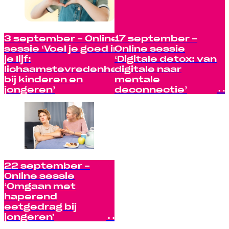
3 september - Online
17 september -
sessie ‘Voel je goed in
Online sessie
je lijf:
‘Digitale detox: van
lichaamstevredenheid
digitale naar
bij kinderen en
mentale
jongeren’
deconnectie’
22 september -
Online sessie
‘Omgaan met
haperend
eetgedrag bij
jongeren'