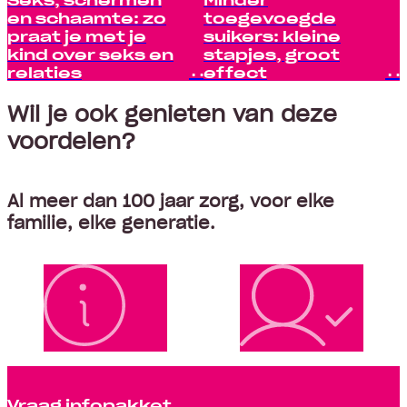
en schaamte: zo
toegevoegde
praat je met je
suikers: kleine
kind over seks en
stapjes, groot
relaties
effect
Wil je ook genieten van deze
voordelen?
Al meer dan 100 jaar zorg, voor elke
familie, elke generatie.
Vraag infopakket